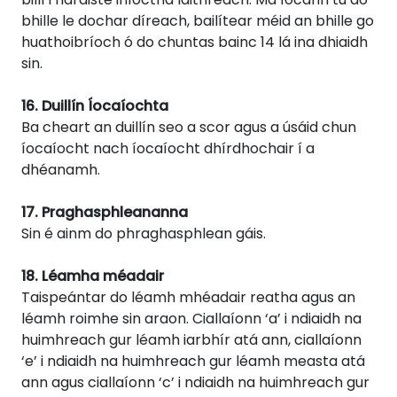
bhille le dochar díreach, bailítear méid an bhille go
huathoibríoch ó do chuntas bainc 14 lá ina dhiaidh
sin.
16. Duillín Íocaíochta
Ba cheart an duillín seo a scor agus a úsáid chun
íocaíocht nach íocaíocht dhírdhochair í a
dhéanamh.
17. Praghasphleananna
Sin é ainm do phraghasphlean gáis.
18. Léamha méadair
Taispeántar do léamh mhéadair reatha agus an
léamh roimhe sin araon. Ciallaíonn ‘a’ i ndiaidh na
huimhreach gur léamh iarbhír atá ann, ciallaíonn
‘e’ i ndiaidh na huimhreach gur léamh measta atá
ann agus ciallaíonn ‘c’ i ndiaidh na huimhreach gur