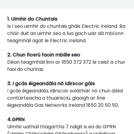
1. Uimhir do Chuntais
Is í seo uimhir do chuntais gháis Electric Ireland. Ba
chóir duit an uimhir seo a lua gach uair dá mbíonn
teagmháil agat le Electric Ireland.
2. Chun fiosrú faoin mbille seo
Déan teagmháil linn ar 1850 372 372 le ceist a chur
faoi do chuntas.
3. I gcás éigeandála nó idirscor gáis
I gcás éigeandála, idirscoir soláthair nó chun dálaí
contúirteacha a thuairisciú, glaoigh ar líne
éigeandála Gas Networks Ireland 1850 20 50 50.
4.GPRN
Uimhir uathúil thagartha 7 ndigit is ea do GPRN
(Uimhir Chlárúcháin Ghásphointe) a úsáidtear