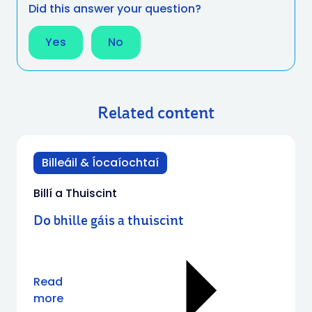
Did this answer your question?
Yes
No
Related content
Billeáil & Íocaíochtaí
Billí a Thuiscint
Do bhille gáis a thuiscint
Read
more