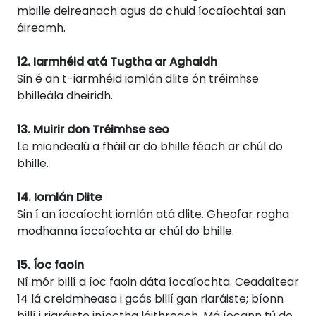
mbille deireanach agus do chuid íocaíochtaí san
áireamh.
12. Iarmhéid atá Tugtha ar Aghaidh
Sin é an t-iarmhéid iomlán dlite ón tréimhse
bhilleála dheiridh.
13. Muirir don Tréimhse seo
Le miondealú a fháil ar do bhille féach ar chúl do
bhille.
14. Iomlán Dlite
Sin í an íocaíocht iomlán atá dlite. Gheofar rogha
modhanna íocaíochta ar chúl do bhille.
15. Íoc faoin
Ní mór billí a íoc faoin dáta íocaíochta. Ceadaítear
14 lá creidmheasa i gcás billí gan riaráiste; bíonn
billí i riaráiste iníoctha láithreach. Má íocann tú do