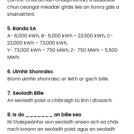
chun ceangal méadair gháis leis an líonra gáis a
shainaithint.
5. Banda SA
A- 6,000 kWh, B- 6,000 kWh – 23,500 kWh, C-
23,000 kWh – 73,000 kWh,
Y- 73,000 kWh – 750 MWh, Z- 750 MWh – 5,500
MWh.
6. Uimhir Shonraisc
Bíonn uimhir shonraisc ar leith ar gach bille.
7. Seoladh Bille
An seoladh poist a chláraigh tú linn i dtosach.
8. Is do _______ an bille seo
Ní thaispeánfar aon seoladh anseo ach sa chás
nach ionann an seoladh poist agus an seoladh