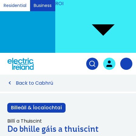
ROI
Residential
Business
Ski
to
Con
Tog
User login
Open search fiel
Nav
Back to Cabhrú
Billeáil & Íocaíochtaí
Billí a Thuiscint
Do bhille gáis a thuiscint