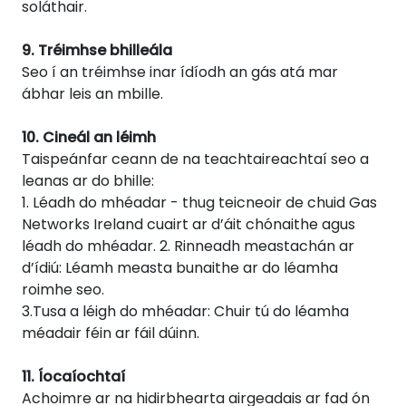
soláthair.
9. Tréimhse bhilleála
Seo í an tréimhse inar ídíodh an gás atá mar
ábhar leis an mbille.
10. Cineál an léimh
Taispeánfar ceann de na teachtaireachtaí seo a
leanas ar do bhille:
1. Léadh do mhéadar - thug teicneoir de chuid Gas
Networks Ireland cuairt ar d’áit chónaithe agus
léadh do mhéadar. 2. Rinneadh meastachán ar
d’ídiú: Léamh measta bunaithe ar do léamha
roimhe seo.
3.Tusa a léigh do mhéadar: Chuir tú do léamha
méadair féin ar fáil dúinn.
11. Íocaíochtaí
Achoimre ar na hidirbhearta airgeadais ar fad ón