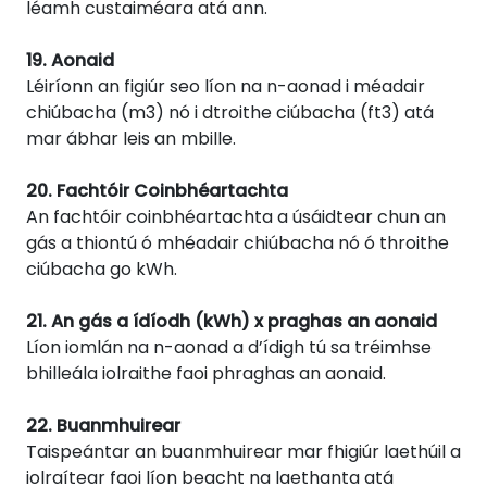
léamh custaiméara atá ann.
19. Aonaid
Léiríonn an figiúr seo líon na n-aonad i méadair
chiúbacha (m3) nó i dtroithe ciúbacha (ft3) atá
mar ábhar leis an mbille.
20. Fachtóir Coinbhéartachta
An fachtóir coinbhéartachta a úsáidtear chun an
gás a thiontú ó mhéadair chiúbacha nó ó throithe
ciúbacha go kWh.
21. An gás a ídíodh (kWh) x praghas an aonaid
Líon iomlán na n-aonad a d’ídigh tú sa tréimhse
bhilleála iolraithe faoi phraghas an aonaid.
22. Buanmhuirear
Taispeántar an buanmhuirear mar fhigiúr laethúil a
iolraítear faoi líon beacht na laethanta atá