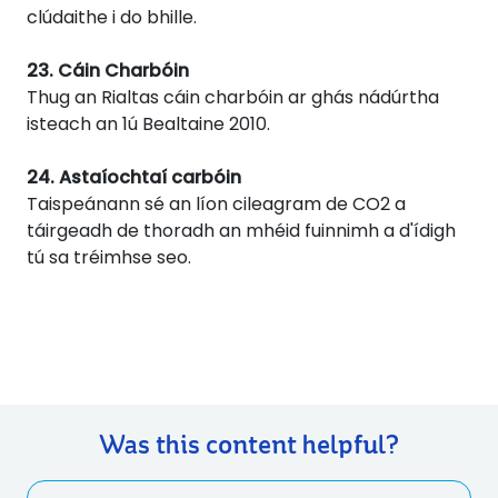
clúdaithe i do bhille.
23. Cáin Charbóin
Thug an Rialtas cáin charbóin ar ghás nádúrtha
isteach an 1ú Bealtaine 2010.
24. Astaíochtaí carbóin
Taispeánann sé an líon cileagram de CO2 a
táirgeadh de thoradh an mhéid fuinnimh a d'ídigh
tú sa tréimhse seo.
Was this content helpful?