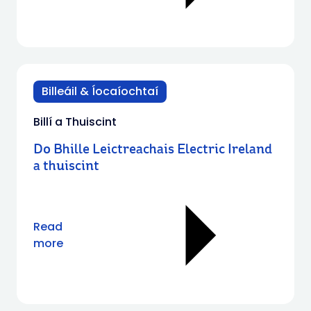
Billeáil & Íocaíochtaí
Billí a Thuiscint
Do Bhille Leictreachais Electric Ireland
a thuiscint
Read
more